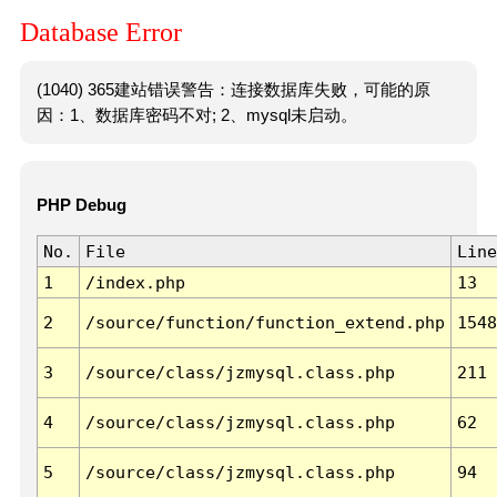
Database Error
(1040) 365建站错误警告：连接数据库失败，可能的原
因：1、数据库密码不对; 2、mysql未启动。
PHP Debug
No.
File
Line
1
/index.php
13
2
/source/function/function_extend.php
1548
3
/source/class/jzmysql.class.php
211
4
/source/class/jzmysql.class.php
62
5
/source/class/jzmysql.class.php
94