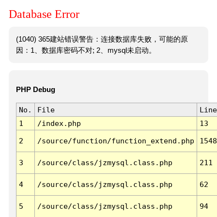
Database Error
(1040) 365建站错误警告：连接数据库失败，可能的原
因：1、数据库密码不对; 2、mysql未启动。
PHP Debug
No.
File
Line
1
/index.php
13
2
/source/function/function_extend.php
1548
3
/source/class/jzmysql.class.php
211
4
/source/class/jzmysql.class.php
62
5
/source/class/jzmysql.class.php
94