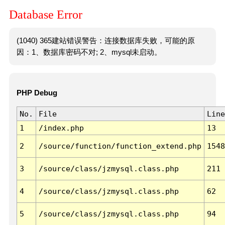
Database Error
(1040) 365建站错误警告：连接数据库失败，可能的原
因：1、数据库密码不对; 2、mysql未启动。
PHP Debug
No.
File
Line
1
/index.php
13
2
/source/function/function_extend.php
1548
3
/source/class/jzmysql.class.php
211
4
/source/class/jzmysql.class.php
62
5
/source/class/jzmysql.class.php
94