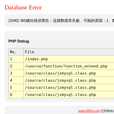
Database Error
(1040) 365建站错误警告：连接数据库失败，可能的原因：1、数
PHP Debug
No.
File
1
/index.php
2
/source/function/function_extend.php
3
/source/class/jzmysql.class.php
4
/source/class/jzmysql.class.php
5
/source/class/jzmysql.class.php
6
/source/class/jzmysql.class.php
www.365jz.com
已经将此