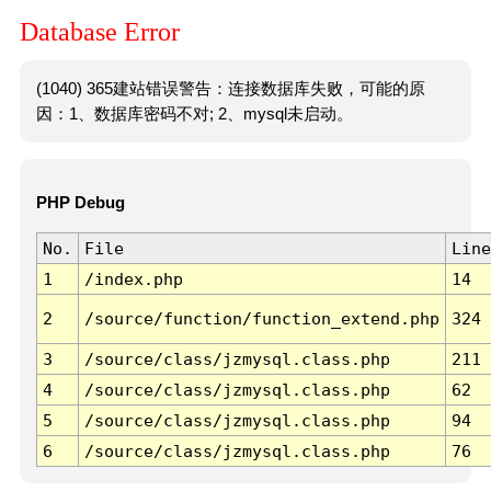
Database Error
(1040) 365建站错误警告：连接数据库失败，可能的原
因：1、数据库密码不对; 2、mysql未启动。
PHP Debug
No.
File
Line
1
/index.php
14
2
/source/function/function_extend.php
324
3
/source/class/jzmysql.class.php
211
4
/source/class/jzmysql.class.php
62
5
/source/class/jzmysql.class.php
94
6
/source/class/jzmysql.class.php
76