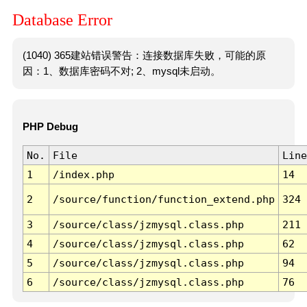
Database Error
(1040) 365建站错误警告：连接数据库失败，可能的原
因：1、数据库密码不对; 2、mysql未启动。
PHP Debug
No.
File
Line
1
/index.php
14
2
/source/function/function_extend.php
324
3
/source/class/jzmysql.class.php
211
4
/source/class/jzmysql.class.php
62
5
/source/class/jzmysql.class.php
94
6
/source/class/jzmysql.class.php
76