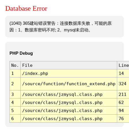
Database Error
(1040) 365建站错误警告：连接数据库失败，可能的原
因：1、数据库密码不对; 2、mysql未启动。
PHP Debug
No.
File
Line
1
/index.php
14
2
/source/function/function_extend.php
324
3
/source/class/jzmysql.class.php
211
4
/source/class/jzmysql.class.php
62
5
/source/class/jzmysql.class.php
94
6
/source/class/jzmysql.class.php
76