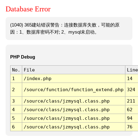
Database Error
(1040) 365建站错误警告：连接数据库失败，可能的原
因：1、数据库密码不对; 2、mysql未启动。
PHP Debug
No.
File
Line
1
/index.php
14
2
/source/function/function_extend.php
324
3
/source/class/jzmysql.class.php
211
4
/source/class/jzmysql.class.php
62
5
/source/class/jzmysql.class.php
94
6
/source/class/jzmysql.class.php
76